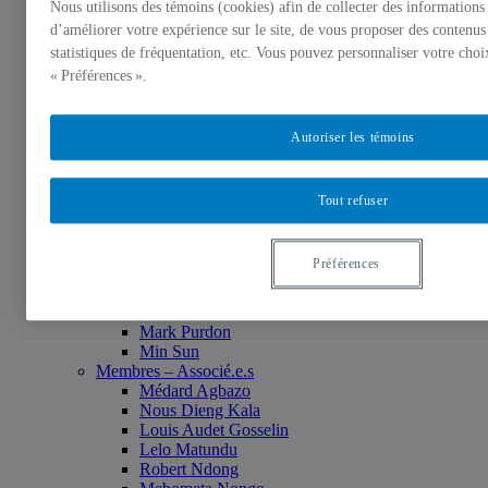
Nous utilisons des témoins (cookies) afin de collecter des informations
Historique
d’améliorer votre expérience sur le site, de vous proposer des contenus
Membres de l’UQÀM
statistiques de fréquentation, etc. Vous pouvez personnaliser votre choi
Monia Abdallah
Christian Agbobli
« Préférences ».
Rémi Bachand
Isaac Bazié
Jean-Jacques Bogui
Autoriser les témoins
Bonnie Campbell
Karim Diomande
John V. Drendel
Tout refuser
Ibrahim Hamani
Oumar Kane
Marie Nathalie LeBlanc
Préférences
Issiaka Mandé
Erika Nimis
Sid Soussi
Mark Purdon
Min Sun
Membres – Associé.e.s
Médard Agbazo
Nous Dieng Kala
Louis Audet Gosselin
Lelo Matundu
Robert Ndong