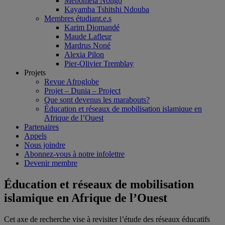
Mebometa Nongo
Kayamba Tshitshi Ndouba
Membres étudiant.e.s
Karim Diomandé
Maude Lafleur
Mardrus Noné
Alexia Pilon
Pier-Olivier Tremblay
Projets
Revue Afroglobe
Projet – Dunia – Project
Que sont devenus les marabouts?
Éducation et réseaux de mobilisation islamique en
Afrique de l’Ouest
Partenaires
Appels
Nous joindre
Abonnez-vous à notre infolettre
Devenir membre
Éducation et réseaux de mobilisation
islamique en Afrique de l’Ouest
Cet axe de recherche vise à revisiter l’étude des réseaux éducatifs