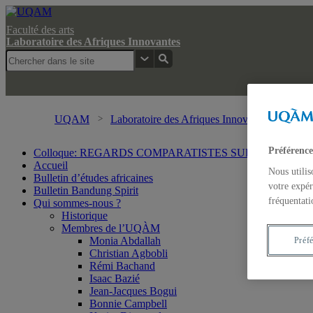
Faculté des arts
Laboratoire des Afriques Innovantes
UQAM
Laboratoire des Afriques Innovantes
Rech
Préférence
Colloque: REGARDS COMPARATISTES SUR LES IMA
Accueil
Nous utilis
Bulletin d’études africaines
votre expér
Bulletin Bandung Spirit
fréquentati
Qui sommes-nous ?
Historique
Membres de l’UQÀM
Monia Abdallah
Préf
Christian Agbobli
Rémi Bachand
Isaac Bazié
Jean-Jacques Bogui
Bonnie Campbell