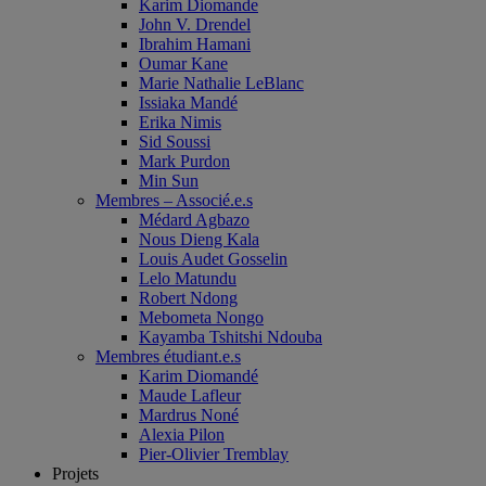
Karim Diomande
John V. Drendel
Ibrahim Hamani
Oumar Kane
Marie Nathalie LeBlanc
Issiaka Mandé
Erika Nimis
Sid Soussi
Mark Purdon
Min Sun
Membres – Associé.e.s
Médard Agbazo
Nous Dieng Kala
Louis Audet Gosselin
Lelo Matundu
Robert Ndong
Mebometa Nongo
Kayamba Tshitshi Ndouba
Membres étudiant.e.s
Karim Diomandé
Maude Lafleur
Mardrus Noné
Alexia Pilon
Pier-Olivier Tremblay
Projets