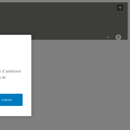
 Innovantes
ÉRIQUES
t d’améliorer
s de
 refuser