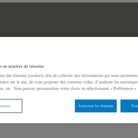
Laboratoire des Afriques
erche
Actualités
s en matière de témoins
GINAIRES NON-DOMINANTS EN AFRIQUE ET DANS LES AM
ons des témoins (cookies) afin de collecter des informations qui nous permetten
ience sur le site, de vous proposer des contenus vidéo, d’analyser les statistique
on, etc. Vous pouvez personnaliser votre choix en sélectionnant « Préférences ».
érences
Autoriser les témoins
Tout