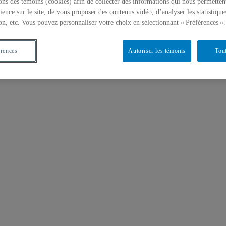
ons des témoins (cookies) afin de collecter des informations qui nous permetten
ience sur le site, de vous proposer des contenus vidéo, d’analyser les statistique
on, etc. Vous pouvez personnaliser votre choix en sélectionnant « Préférences ».
érences
Autoriser les témoins
Tout