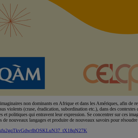
s imaginaires non dominants en Afrique et dans les Amériques, afin de
s violents (crase, éradication, subordination etc.), dans des contextes de
ues et politiques qui entravent leur expression. Se concentrer sur ces i
s de nouveaux langages et produire de nouveaux savoirs pour résoudre 
r/tZwsfu2gqTkvGdwrlhOSKLuN37_tX18qN27K