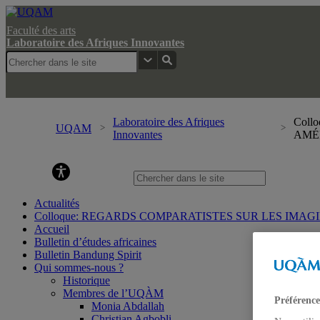
Faculté des arts
Laboratoire des Afriques Innovantes
Laboratoire des Afriques
Coll
UQAM
Innovantes
AMÉ
Laboratoire des Afriques Innovant
Actualités
Colloque: REGARDS COMPARATISTES SUR LES IMA
Accueil
Bulletin d’études africaines
Bulletin Bandung Spirit
Qui sommes-nous ?
Historique
Membres de l’UQÀM
Préférence
Monia Abdallah
Christian Agbobli