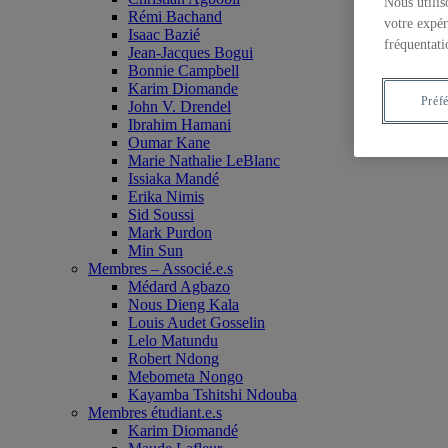
Nous utilis
Rémi Bachand
votre expér
Isaac Bazié
fréquentati
Jean-Jacques Bogui
Bonnie Campbell
Karim Diomande
Préf
John V. Drendel
Ibrahim Hamani
Oumar Kane
Marie Nathalie LeBlanc
Issiaka Mandé
Erika Nimis
Sid Soussi
Mark Purdon
Min Sun
Membres – Associé.e.s
Médard Agbazo
Nous Dieng Kala
Louis Audet Gosselin
Lelo Matundu
Robert Ndong
Mebometa Nongo
Kayamba Tshitshi Ndouba
Membres étudiant.e.s
Karim Diomandé