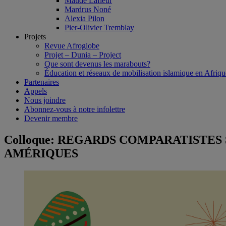
Maude Lafleur
Mardrus Noné
Alexia Pilon
Pier-Olivier Tremblay
Projets
Revue Afroglobe
Projet – Dunia – Project
Que sont devenus les marabouts?
Éducation et réseaux de mobilisation islamique en Afriqu
Partenaires
Appels
Nous joindre
Abonnez-vous à notre infolettre
Devenir membre
Colloque: REGARDS COMPARATISTES
AMÉRIQUES