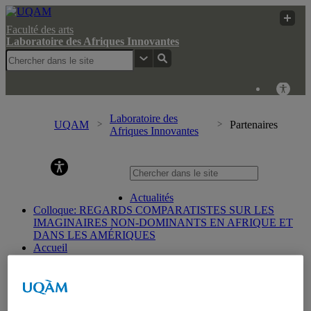
Faculté des arts
Laboratoire des Afriques Innovantes
Laboratoire des
UQAM
Partenaires
Afriques Innovantes
Laboratoire des Afriques Innovantes
Actualités
Colloque: REGARDS COMPARATISTES SUR LES
IMAGINAIRES NON-DOMINANTS EN AFRIQUE ET
DANS LES AMÉRIQUES
Accueil
Bulletin d’études africaines
Bulletin Bandung Spirit
Qui sommes-nous ?
Historique
Membres de l’UQÀM