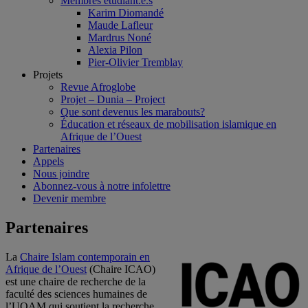
Membres étudiant.e.s
Karim Diomandé
Maude Lafleur
Mardrus Noné
Alexia Pilon
Pier-Olivier Tremblay
Projets
Revue Afroglobe
Projet – Dunia – Project
Que sont devenus les marabouts?
Éducation et réseaux de mobilisation islamique en
Afrique de l’Ouest
Partenaires
Appels
Nous joindre
Abonnez-vous à notre infolettre
Devenir membre
Partenaires
La
Chaire Islam contemporain en
Afrique de l’Ouest
(Chaire ICAO)
est une chaire de recherche de la
faculté des sciences humaines de
l’UQAM qui soutient la recherche