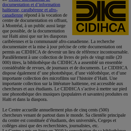
documentation et d’information
haïtienne, caraïbéenne et afro-
canadienne
répond à la vocation de
centre de documentation en offrant,
à Montréal, à un public aussi large
que possible, de la documentation
sur Haïti ainsi que sur les diasporas
caribéennes et la communauté afro-canadienne. La recherche
documentaire et la mise à jour précise de cette documentation ont
permis au CIDIHCA de devenir un lieu de référence incontournable.
Parallèlement à une collection de livres de près de vingt mille (20
000) titres, la bibliothèque du CIDIHCA a assemblé un ensemble
considérable de revues, de journaux et de documents. Le CIDIHCA
dispose également d’ une photothèque, d’une vidéothèque, et d’une
importante collection des microfilms sur l’histoire d’Haïti. Une
importante collection sur la littérature haïtienne, est accessible aux
chercheurs et aux étudiants. Le CIDIHCA s’active à mettre sur pied
une phonothèque des musiques (populaires et savantes) produites en
Haïti et dans la diaspora.
Le Centre accueille annuellement plus de cinq cents (500)
chercheurs venant de partout dans le monde. Sa clientèle principale
du centre est constituée d’étudiants, des universités, Cegeps et
collèges ainsi que des recherchistes, journalistes, etc.
Le Centre a mis en ligne en 2019 la consultation de sa bibliothèque