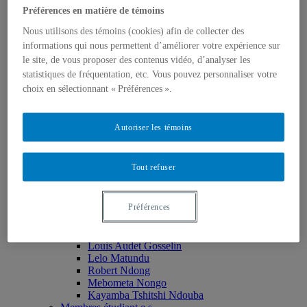
Préférences en matière de témoins
Monia Abdallah
Christian Agbobli
Nous utilisons des témoins (cookies) afin de collecter des
Rémi Bachand
informations qui nous permettent d’améliorer votre expérience sur
Isaac Bazié
le site, de vous proposer des contenus vidéo, d’analyser les
Jean-Jacques Bogui
Bonnie Campbell
statistiques de fréquentation, etc. Vous pouvez personnaliser votre
Karim Diomande
choix en sélectionnant « Préférences ».
John V. Drendel
Ibrahim Hamani
Oumar Kane
Autoriser les témoins
Marie Nathalie LeBlanc
Issiaka Mandé
Erika Nimis
Tout refuser
Sid Soussi
Mark Purdon
Min Sun
Préférences
Membres – Associé.e.s
Médard Agbazo
Nous Dieng Kala
Louis Audet Gosselin
Lelo Matundu
Robert Ndong
Mebometa Nongo
Kayamba Tshitshi Ndouba