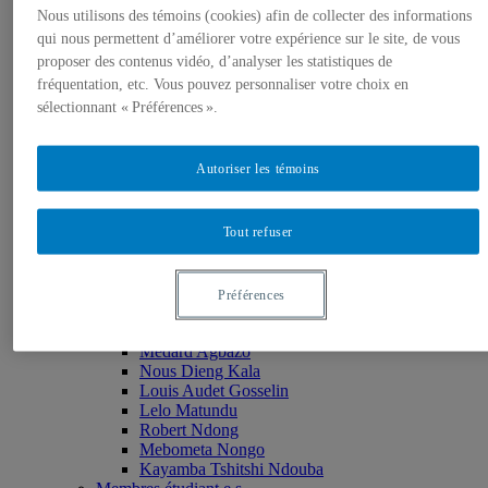
Nous utilisons des témoins (cookies) afin de collecter des informations
Monia Abdallah
Christian Agbobli
qui nous permettent d’améliorer votre expérience sur le site, de vous
Rémi Bachand
proposer des contenus vidéo, d’analyser les statistiques de
Isaac Bazié
fréquentation, etc. Vous pouvez personnaliser votre choix en
Jean-Jacques Bogui
sélectionnant « Préférences ».
Bonnie Campbell
Karim Diomande
John V. Drendel
Autoriser les témoins
Ibrahim Hamani
Oumar Kane
Marie Nathalie LeBlanc
Tout refuser
Issiaka Mandé
Erika Nimis
Sid Soussi
Mark Purdon
Préférences
Min Sun
Membres – Associé.e.s
Médard Agbazo
Nous Dieng Kala
Louis Audet Gosselin
Lelo Matundu
Robert Ndong
Mebometa Nongo
Kayamba Tshitshi Ndouba