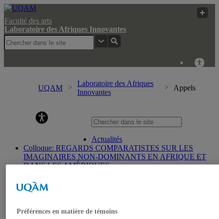
Faculté des arts
Laboratoire des Afriques Innovantes
Laboratoire des Afriques
UQAM
Appels
Innovantes
Laboratoire des Afriques Innovantes
Actualités
Colloque: REGARDS COMPARATISTES SUR LES
IMAGINAIRES NON-DOMINANTS EN AFRIQUE ET
DANS LES AMÉRIQUES
Accueil
Bulletin d’études africaines
Bulletin Bandung Spirit
Qui sommes-nous ?
Historique
Préférences en matière de témoins
Membres de l’UQÀM