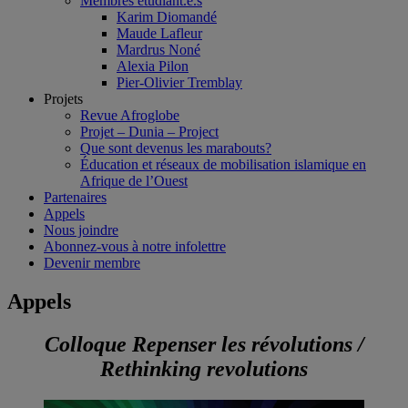
Membres étudiant.e.s
Karim Diomandé
Maude Lafleur
Mardrus Noné
Alexia Pilon
Pier-Olivier Tremblay
Projets
Revue Afroglobe
Projet – Dunia – Project
Que sont devenus les marabouts?
Éducation et réseaux de mobilisation islamique en
Afrique de l’Ouest
Partenaires
Appels
Nous joindre
Abonnez-vous à notre infolettre
Devenir membre
Appels
Colloque Repenser les révolutions /
Rethinking revolutions