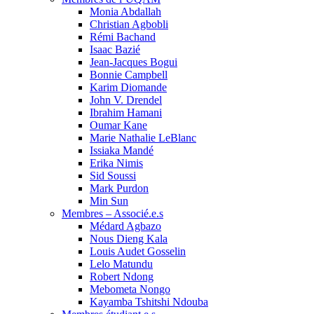
Monia Abdallah
Christian Agbobli
Rémi Bachand
Isaac Bazié
Jean-Jacques Bogui
Bonnie Campbell
Karim Diomande
John V. Drendel
Ibrahim Hamani
Oumar Kane
Marie Nathalie LeBlanc
Issiaka Mandé
Erika Nimis
Sid Soussi
Mark Purdon
Min Sun
Membres – Associé.e.s
Médard Agbazo
Nous Dieng Kala
Louis Audet Gosselin
Lelo Matundu
Robert Ndong
Mebometa Nongo
Kayamba Tshitshi Ndouba