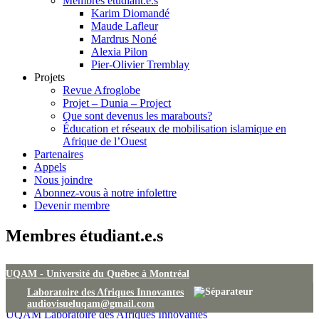
Membres étudiant.e.s
Karim Diomandé
Maude Lafleur
Mardrus Noné
Alexia Pilon
Pier-Olivier Tremblay
Projets
Revue Afroglobe
Projet – Dunia – Project
Que sont devenus les marabouts?
Éducation et réseaux de mobilisation islamique en
Afrique de l’Ouest
Partenaires
Appels
Nous joindre
Abonnez-vous à notre infolettre
Devenir membre
Membres étudiant.e.s
UQAM -
Université du Québec à Montréal
Laboratoire des Afriques Innovantes
audiovisueluqam@gmail.com
UQAM
Laboratoire des Afriques Innovantes