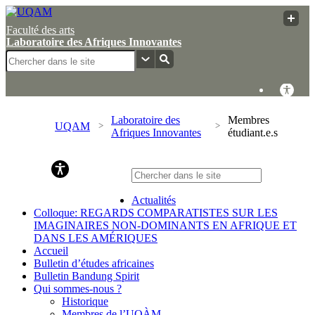
Faculté des arts
Laboratoire des Afriques Innovantes
Laboratoire des
Membres
UQAM
Afriques Innovantes
étudiant.e.s
Laboratoire des Afriques Innovantes
Actualités
Colloque: REGARDS COMPARATISTES SUR LES
IMAGINAIRES NON-DOMINANTS EN AFRIQUE ET
DANS LES AMÉRIQUES
Accueil
Bulletin d’études africaines
Bulletin Bandung Spirit
Qui sommes-nous ?
Historique
Membres de l’UQÀM