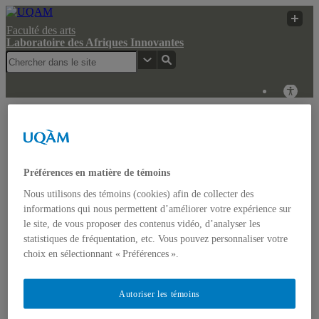
Faculté des arts
Laboratoire des Afriques Innovantes
Laboratoire des
Membres de
UQAM
Afriques Innovantes
l’UQÀM
Laboratoire des Afriques Innovantes
Préférences en matière de témoins
Nous utilisons des témoins (cookies) afin de collecter des
Actualités
informations qui nous permettent d’améliorer votre expérience sur
Colloque: REGARDS COMPARATISTES SUR LES
le site, de vous proposer des contenus vidéo, d’analyser les
IMAGINAIRES NON-DOMINANTS EN AFRIQUE ET
statistiques de fréquentation, etc. Vous pouvez personnaliser votre
DANS LES AMÉRIQUES
Accueil
choix en sélectionnant « Préférences ».
Bulletin d’études africaines
Bulletin Bandung Spirit
Qui sommes-nous ?
Autoriser les témoins
Historique
Membres de l’UQÀM