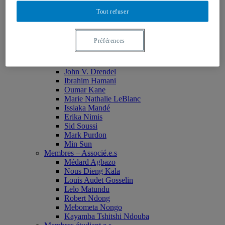
Monia Abdallah
Tout refuser
Christian Agbobli
Rémi Bachand
Isaac Bazié
Préférences
Jean-Jacques Bogui
Bonnie Campbell
Karim Diomande
John V. Drendel
Ibrahim Hamani
Oumar Kane
Marie Nathalie LeBlanc
Issiaka Mandé
Erika Nimis
Sid Soussi
Mark Purdon
Min Sun
Membres – Associé.e.s
Médard Agbazo
Nous Dieng Kala
Louis Audet Gosselin
Lelo Matundu
Robert Ndong
Mebometa Nongo
Kayamba Tshitshi Ndouba