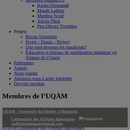
Membres étudiant.e.s
Karim Diomandé
Maude Lafleur
Mardrus Noné
Alexia Pilon
Pier-Olivier Tremblay
Projets
Revue Afroglobe
Projet – Dunia – Project
Que sont devenus les marabouts?
Éducation et réseaux de mobilisation islamique en
Afrique de l’Ouest
Partenaires
Appels
Nous joindre
Abonnez-vous à notre infolettre
Devenir membre
Membres de l’UQÀM
UQAM -
Université du Québec à Montréal
Laboratoire des Afriques Innovantes
audiovisueluqam@gmail.com
UQAM
Laboratoire des Afriques Innovantes