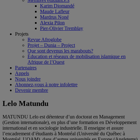
Membres étudiant.e.s
Karim Diomandé
Maude Lafleur
Mardrus Noné
Alexia Pilon
Pier-Olivier Tremblay
Projets
Revue Afroglobe
Projet – Dunia – Project
Que sont devenus les marabouts?
Éducation et réseaux de mobilisation islamique en
Afrique de l’Ouest
Partenaires
Appels
Nous joindre
Abonnez-vous à notre infolettre
Devenir membre
Lelo Matundu
MATUNDU Lelo est détenteur d’un doctorat en Management
(Gestion internationale), en plus d’une formation en Développement
international et en sociologie industrielle. Il enseigne et assure
l’encadrement d’étudiants à Montréal (Université du Québec à
Montréal, UQAM), dans d’autres universités en Europe (Angleterre)