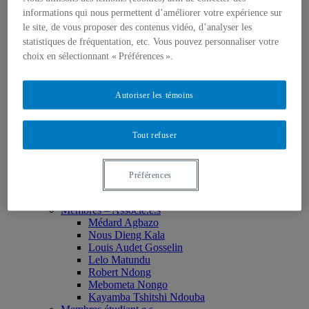
Monia Abdallah
informations qui nous permettent d’améliorer votre expérience sur
Christian Agbobli
le site, de vous proposer des contenus vidéo, d’analyser les
Rémi Bachand
statistiques de fréquentation, etc. Vous pouvez personnaliser votre
Isaac Bazié
choix en sélectionnant « Préférences ».
Jean-Jacques Bogui
Bonnie Campbell
Karim Diomande
Autoriser les témoins
John V. Drendel
Ibrahim Hamani
Oumar Kane
Marie Nathalie LeBlanc
Tout refuser
Issiaka Mandé
Erika Nimis
Sid Soussi
Préférences
Mark Purdon
Min Sun
Membres – Associé.e.s
Médard Agbazo
Nous Dieng Kala
Louis Audet Gosselin
Lelo Matundu
Robert Ndong
Mebometa Nongo
Kayamba Tshitshi Ndouba