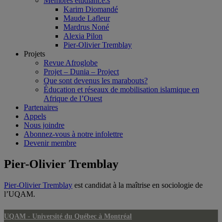
Membres étudiant.e.s
Karim Diomandé
Maude Lafleur
Mardrus Noné
Alexia Pilon
Pier-Olivier Tremblay
Projets
Revue Afroglobe
Projet – Dunia – Project
Que sont devenus les marabouts?
Éducation et réseaux de mobilisation islamique en
Afrique de l’Ouest
Partenaires
Appels
Nous joindre
Abonnez-vous à notre infolettre
Devenir membre
Pier-Olivier Tremblay
Pier-Olivier Tremblay
est candidat à la maîtrise en sociologie de
l’UQAM.
UQAM -
Université du Québec à Montréal