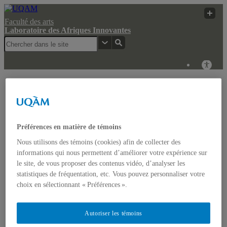
Faculté des arts
Laboratoire des Afriques Innovantes
Laboratoire des
Pier-Olivier
UQAM
Afriques Innovantes
Tremblay
Laboratoire des Afriques Innovantes
Préférences en matière de témoins
Nous utilisons des témoins (cookies) afin de collecter des
Actualités
informations qui nous permettent d’améliorer votre expérience sur
Colloque: REGARDS COMPARATISTES SUR LES
IMAGINAIRES NON-DOMINANTS EN AFRIQUE ET
le site, de vous proposer des contenus vidéo, d’analyser les
DANS LES AMÉRIQUES
statistiques de fréquentation, etc. Vous pouvez personnaliser votre
Accueil
choix en sélectionnant « Préférences ».
Bulletin d’études africaines
Bulletin Bandung Spirit
Qui sommes-nous ?
Autoriser les témoins
Historique
Membres de l’UQÀM