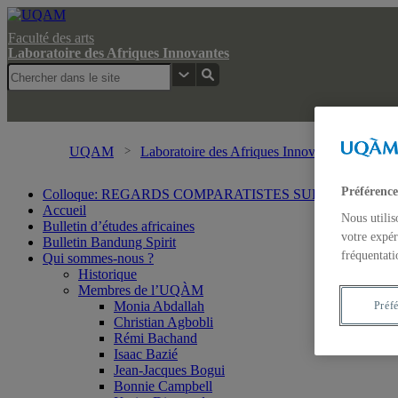
Faculté des arts
Laboratoire des Afriques Innovantes
UQAM
Laboratoire des Afriques Innovantes
Rech
Préférence
Colloque: REGARDS COMPARATISTES SUR LES IMA
Accueil
Nous utilis
Bulletin d’études africaines
votre expér
Bulletin Bandung Spirit
fréquentati
Qui sommes-nous ?
Historique
Membres de l’UQÀM
Monia Abdallah
Préf
Christian Agbobli
Rémi Bachand
Isaac Bazié
Jean-Jacques Bogui
Bonnie Campbell