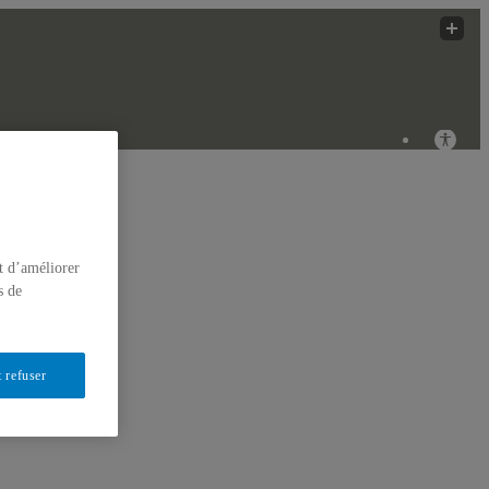
 Innovantes
ÉRIQUES
t d’améliorer
s de
 refuser