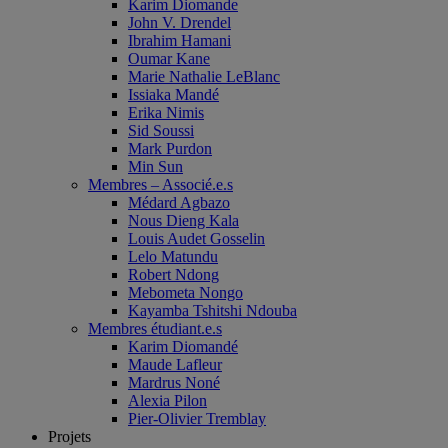
Karim Diomande
John V. Drendel
Ibrahim Hamani
Oumar Kane
Marie Nathalie LeBlanc
Issiaka Mandé
Erika Nimis
Sid Soussi
Mark Purdon
Min Sun
Membres – Associé.e.s
Médard Agbazo
Nous Dieng Kala
Louis Audet Gosselin
Lelo Matundu
Robert Ndong
Mebometa Nongo
Kayamba Tshitshi Ndouba
Membres étudiant.e.s
Karim Diomandé
Maude Lafleur
Mardrus Noné
Alexia Pilon
Pier-Olivier Tremblay
Projets