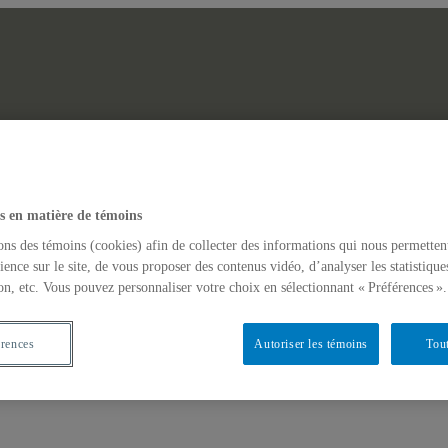
Laboratoire des Afriques
erche
Actualités
s en matière de témoins
GINAIRES NON-DOMINANTS EN AFRIQUE ET DANS LES AM
ons des témoins (cookies) afin de collecter des informations qui nous permetten
ience sur le site, de vous proposer des contenus vidéo, d’analyser les statistique
on, etc. Vous pouvez personnaliser votre choix en sélectionnant « Préférences ».
érences
Autoriser les témoins
Tout