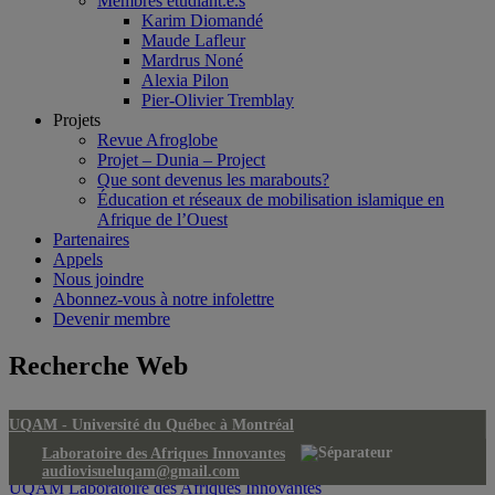
Membres étudiant.e.s
Karim Diomandé
Maude Lafleur
Mardrus Noné
Alexia Pilon
Pier-Olivier Tremblay
Projets
Revue Afroglobe
Projet – Dunia – Project
Que sont devenus les marabouts?
Éducation et réseaux de mobilisation islamique en
Afrique de l’Ouest
Partenaires
Appels
Nous joindre
Abonnez-vous à notre infolettre
Devenir membre
Recherche Web
UQAM -
Université du Québec à Montréal
Laboratoire des Afriques Innovantes
audiovisueluqam@gmail.com
UQAM
Laboratoire des Afriques Innovantes