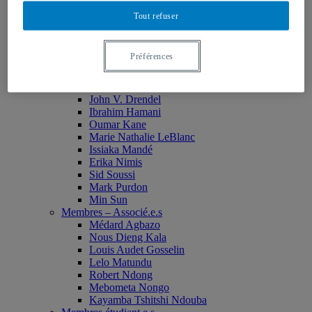
Monia Abdallah
Tout refuser
Christian Agbobli
Rémi Bachand
Isaac Bazié
Préférences
Jean-Jacques Bogui
Bonnie Campbell
Karim Diomande
John V. Drendel
Ibrahim Hamani
Oumar Kane
Marie Nathalie LeBlanc
Issiaka Mandé
Erika Nimis
Sid Soussi
Mark Purdon
Min Sun
Membres – Associé.e.s
Médard Agbazo
Nous Dieng Kala
Louis Audet Gosselin
Lelo Matundu
Robert Ndong
Mebometa Nongo
Kayamba Tshitshi Ndouba