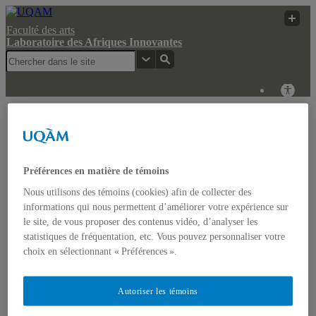
Faculté des arts
Laboratoire des Afriques Innovantes
Laboratoire des
Recherche
UQAM
Afriques Innovantes
Web
Laboratoire des Afriques Innovantes
Préférences en matière de témoins
Nous utilisons des témoins (cookies) afin de collecter des
Actualités
informations qui nous permettent d’améliorer votre expérience sur
Colloque: REGARDS COMPARATISTES SUR LES
le site, de vous proposer des contenus vidéo, d’analyser les
IMAGINAIRES NON-DOMINANTS EN AFRIQUE ET
statistiques de fréquentation, etc. Vous pouvez personnaliser votre
DANS LES AMÉRIQUES
Accueil
choix en sélectionnant « Préférences ».
Bulletin d’études africaines
Bulletin Bandung Spirit
Qui sommes-nous ?
Autoriser les témoins
Historique
Membres de l’UQÀM