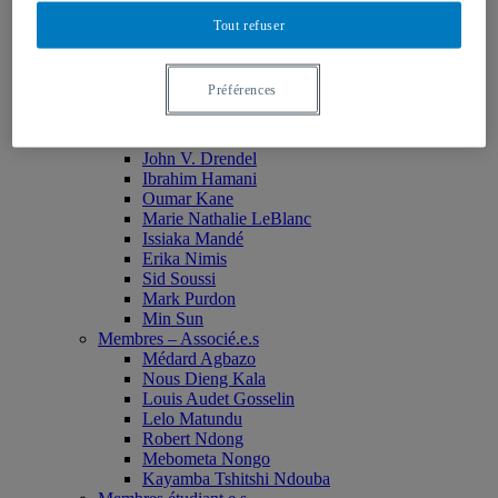
Monia Abdallah
Tout refuser
Christian Agbobli
Rémi Bachand
Isaac Bazié
Préférences
Jean-Jacques Bogui
Bonnie Campbell
Karim Diomande
John V. Drendel
Ibrahim Hamani
Oumar Kane
Marie Nathalie LeBlanc
Issiaka Mandé
Erika Nimis
Sid Soussi
Mark Purdon
Min Sun
Membres – Associé.e.s
Médard Agbazo
Nous Dieng Kala
Louis Audet Gosselin
Lelo Matundu
Robert Ndong
Mebometa Nongo
Kayamba Tshitshi Ndouba