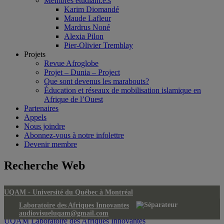
Membres étudiant.e.s
Karim Diomandé
Maude Lafleur
Mardrus Noné
Alexia Pilon
Pier-Olivier Tremblay
Projets
Revue Afroglobe
Projet – Dunia – Project
Que sont devenus les marabouts?
Éducation et réseaux de mobilisation islamique en
Afrique de l’Ouest
Partenaires
Appels
Nous joindre
Abonnez-vous à notre infolettre
Devenir membre
Recherche Web
UQAM -
Université du Québec à Montréal
Laboratoire des Afriques Innovantes
audiovisueluqam@gmail.com
UQAM
Laboratoire des Afriques Innovantes