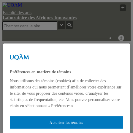
Faculté des arts
Laboratoire des Afriques Innovantes
Laboratoire des
Recherche
UQAM
Afriques Innovantes
Web
Laboratoire des Afriques Innovantes
Préférences en matière de témoins
Nous utilisons des témoins (cookies) afin de collecter des
Actualités
informations qui nous permettent d’améliorer votre expérience sur
Colloque: REGARDS COMPARATISTES SUR LES
le site, de vous proposer des contenus vidéo, d’analyser les
IMAGINAIRES NON-DOMINANTS EN AFRIQUE ET
statistiques de fréquentation, etc. Vous pouvez personnaliser votre
DANS LES AMÉRIQUES
Accueil
choix en sélectionnant « Préférences ».
Bulletin d’études africaines
Bulletin Bandung Spirit
Qui sommes-nous ?
Autoriser les témoins
Historique
Membres de l’UQÀM