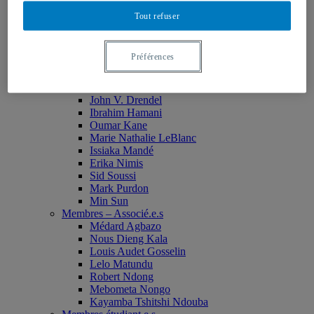
Monia Abdallah
Tout refuser
Christian Agbobli
Rémi Bachand
Isaac Bazié
Préférences
Jean-Jacques Bogui
Bonnie Campbell
Karim Diomande
John V. Drendel
Ibrahim Hamani
Oumar Kane
Marie Nathalie LeBlanc
Issiaka Mandé
Erika Nimis
Sid Soussi
Mark Purdon
Min Sun
Membres – Associé.e.s
Médard Agbazo
Nous Dieng Kala
Louis Audet Gosselin
Lelo Matundu
Robert Ndong
Mebometa Nongo
Kayamba Tshitshi Ndouba