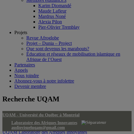
Membres étudiant.e.s
Karim Diomandé
Maude Lafleur
Mardrus Noné
Alexia Pilon
Pier-Olivier Tremblay
Projets
Revue Afroglobe
Projet – Dunia – Project
Que sont devenus les marabouts?
Éducation et réseaux de mobilisation islamique en
Afrique de l’Ouest
Partenaires
Appels
Nous joindre
Abonnez-vous à notre infolettre
Devenir membre
Recherche UQAM
UQAM -
Université du Québec à Montréal
Laboratoire des Afriques Innovantes
audiovisueluqam@gmail.com
UQAM
Laboratoire des Afriques Innovantes