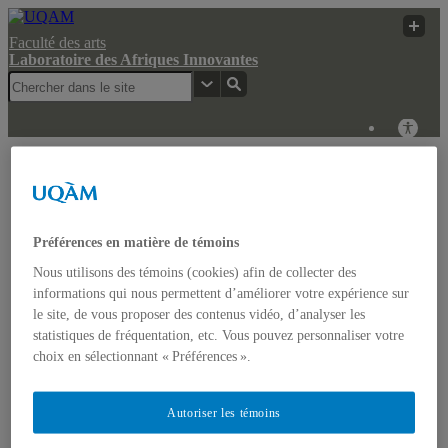
Faculté des arts
Laboratoire des Afriques Innovantes
Laboratoire des
Recherche
UQAM
Afriques Innovantes
UQAM
Laboratoire des Afriques Innovantes
Préférences en matière de témoins
Nous utilisons des témoins (cookies) afin de collecter des
Actualités
informations qui nous permettent d’améliorer votre expérience sur
Colloque: REGARDS COMPARATISTES SUR LES
le site, de vous proposer des contenus vidéo, d’analyser les
IMAGINAIRES NON-DOMINANTS EN AFRIQUE ET
statistiques de fréquentation, etc. Vous pouvez personnaliser votre
DANS LES AMÉRIQUES
Accueil
choix en sélectionnant « Préférences ».
Bulletin d’études africaines
Bulletin Bandung Spirit
Qui sommes-nous ?
Autoriser les témoins
Historique
Membres de l’UQÀM