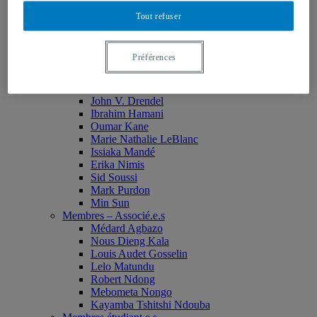
Monia Abdallah
Tout refuser
Christian Agbobli
Rémi Bachand
Isaac Bazié
Préférences
Jean-Jacques Bogui
Bonnie Campbell
Karim Diomande
John V. Drendel
Ibrahim Hamani
Oumar Kane
Marie Nathalie LeBlanc
Issiaka Mandé
Erika Nimis
Sid Soussi
Mark Purdon
Min Sun
Membres – Associé.e.s
Médard Agbazo
Nous Dieng Kala
Louis Audet Gosselin
Lelo Matundu
Robert Ndong
Mebometa Nongo
Kayamba Tshitshi Ndouba