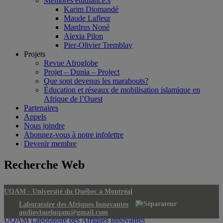
Membres étudiant.e.s
Karim Diomandé
Maude Lafleur
Mardrus Noné
Alexia Pilon
Pier-Olivier Tremblay
Projets
Revue Afroglobe
Projet – Dunia – Project
Que sont devenus les marabouts?
Éducation et réseaux de mobilisation islamique en
Afrique de l’Ouest
Partenaires
Appels
Nous joindre
Abonnez-vous à notre infolettre
Devenir membre
Recherche Web
UQAM -
Université du Québec à Montréal
Laboratoire des Afriques Innovantes
audiovisueluqam@gmail.com
UQAM
Laboratoire des Afriques Innovantes