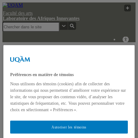
Faculté des arts
Laboratoire des Afriques Innovantes
Laboratoire des
Recherche
UQAM
Afriques Innovantes
Web
Laboratoire des Afriques Innovantes
Préférences en matière de témoins
Nous utilisons des témoins (cookies) afin de collecter des
Actualités
informations qui nous permettent d’améliorer votre expérience sur
Colloque: REGARDS COMPARATISTES SUR LES
le site, de vous proposer des contenus vidéo, d’analyser les
IMAGINAIRES NON-DOMINANTS EN AFRIQUE ET
statistiques de fréquentation, etc. Vous pouvez personnaliser votre
DANS LES AMÉRIQUES
Accueil
choix en sélectionnant « Préférences ».
Bulletin d’études africaines
Bulletin Bandung Spirit
Qui sommes-nous ?
Autoriser les témoins
Historique
Membres de l’UQÀM