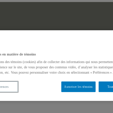
Laboratoire des Afriques
erche
Actualités
s en matière de témoins
GINAIRES NON-DOMINANTS EN AFRIQUE ET DANS LES AM
ons des témoins (cookies) afin de collecter des informations qui nous permetten
ience sur le site, de vous proposer des contenus vidéo, d’analyser les statistique
on, etc. Vous pouvez personnaliser votre choix en sélectionnant « Préférences ».
érences
Autoriser les témoins
Tout