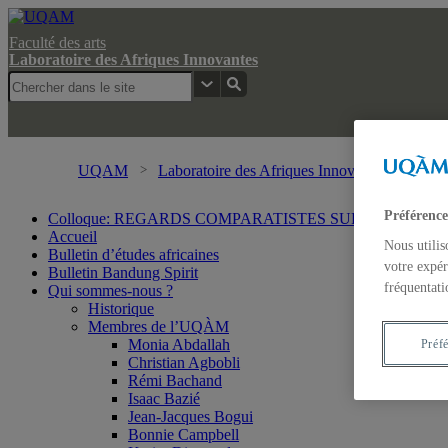
Faculté des arts
Laboratoire des Afriques Innovantes
UQAM
Laboratoire des Afriques Innovantes
Rech
Préférence
Colloque: REGARDS COMPARATISTES SUR LES IMA
Accueil
Nous utilis
Bulletin d’études africaines
votre expér
Bulletin Bandung Spirit
fréquentati
Qui sommes-nous ?
Historique
Membres de l’UQÀM
Monia Abdallah
Préf
Christian Agbobli
Rémi Bachand
Isaac Bazié
Jean-Jacques Bogui
Bonnie Campbell