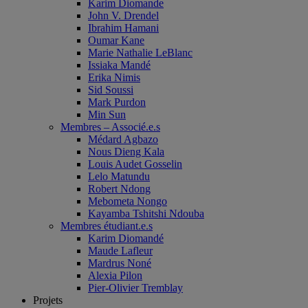
Karim Diomande
John V. Drendel
Ibrahim Hamani
Oumar Kane
Marie Nathalie LeBlanc
Issiaka Mandé
Erika Nimis
Sid Soussi
Mark Purdon
Min Sun
Membres – Associé.e.s
Médard Agbazo
Nous Dieng Kala
Louis Audet Gosselin
Lelo Matundu
Robert Ndong
Mebometa Nongo
Kayamba Tshitshi Ndouba
Membres étudiant.e.s
Karim Diomandé
Maude Lafleur
Mardrus Noné
Alexia Pilon
Pier-Olivier Tremblay
Projets