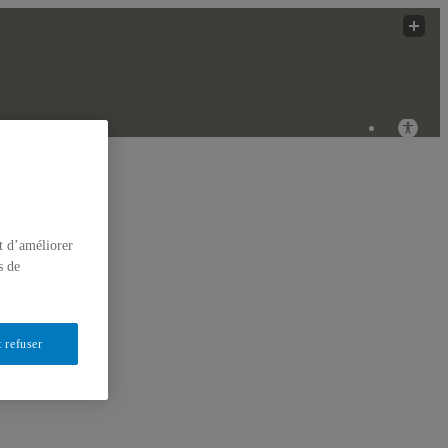
 Innovantes
ÉRIQUES
t d’améliorer
s de
 refuser