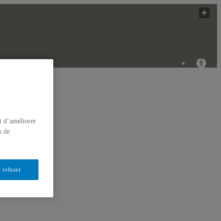
 Innovantes
ÉRIQUES
t d’améliorer
s de
 refuser