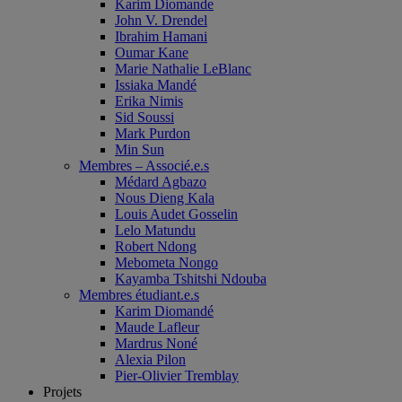
Karim Diomande
John V. Drendel
Ibrahim Hamani
Oumar Kane
Marie Nathalie LeBlanc
Issiaka Mandé
Erika Nimis
Sid Soussi
Mark Purdon
Min Sun
Membres – Associé.e.s
Médard Agbazo
Nous Dieng Kala
Louis Audet Gosselin
Lelo Matundu
Robert Ndong
Mebometa Nongo
Kayamba Tshitshi Ndouba
Membres étudiant.e.s
Karim Diomandé
Maude Lafleur
Mardrus Noné
Alexia Pilon
Pier-Olivier Tremblay
Projets