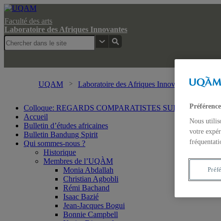
Faculté des arts
Laboratoire des Afriques Innovantes
UQAM
Laboratoire des Afriques Innovantes
Rech
Préférence
Colloque: REGARDS COMPARATISTES SUR LES IMA
Accueil
Nous utilis
Bulletin d’études africaines
votre expér
Bulletin Bandung Spirit
fréquentati
Qui sommes-nous ?
Historique
Membres de l’UQÀM
Monia Abdallah
Préf
Christian Agbobli
Rémi Bachand
Isaac Bazié
Jean-Jacques Bogui
Bonnie Campbell