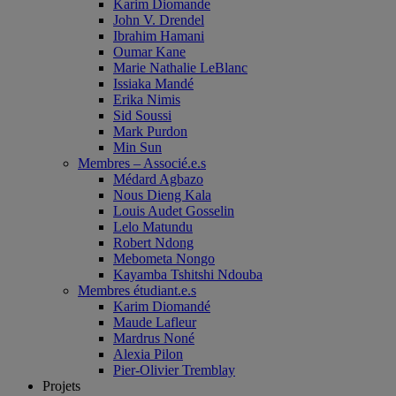
Karim Diomande
John V. Drendel
Ibrahim Hamani
Oumar Kane
Marie Nathalie LeBlanc
Issiaka Mandé
Erika Nimis
Sid Soussi
Mark Purdon
Min Sun
Membres – Associé.e.s
Médard Agbazo
Nous Dieng Kala
Louis Audet Gosselin
Lelo Matundu
Robert Ndong
Mebometa Nongo
Kayamba Tshitshi Ndouba
Membres étudiant.e.s
Karim Diomandé
Maude Lafleur
Mardrus Noné
Alexia Pilon
Pier-Olivier Tremblay
Projets