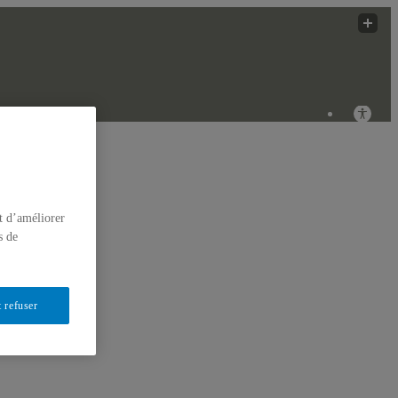
Afriques Innovantes
ÉRIQUES
t d’améliorer
s de
 refuser