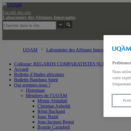
Faculté des arts
Laboratoire des Afriques Innovantes
UQAM
Laboratoire des Afriques Innovantes
Rec
Préférence
Colloque: REGARDS COMPARATISTES SUR LES IMA
Accueil
Nous utilis
Bulletin d’études africaines
votre expér
Bulletin Bandung Spirit
fréquentati
Qui sommes-nous ?
Historique
Membres de l’UQÀM
Monia Abdallah
Préf
Christian Agbobli
Rémi Bachand
Isaac Bazié
Jean-Jacques Bogui
Bonnie Campbell