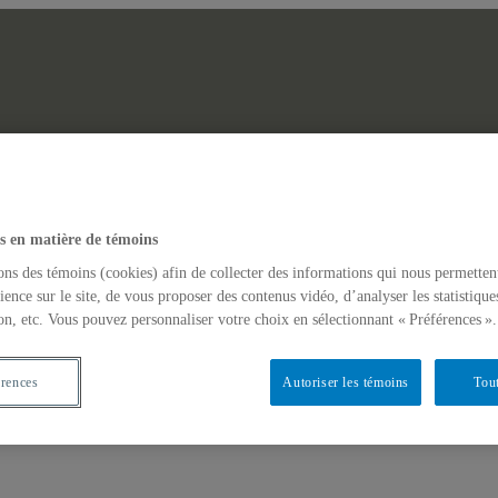
Laboratoire des 
herche UQAM
Actualités
s en matière de témoins
GINAIRES NON-DOMINANTS EN AFRIQUE ET DANS LES AM
ons des témoins (cookies) afin de collecter des informations qui nous permetten
ience sur le site, de vous proposer des contenus vidéo, d’analyser les statistique
on, etc. Vous pouvez personnaliser votre choix en sélectionnant « Préférences ».
érences
Autoriser les témoins
Tout