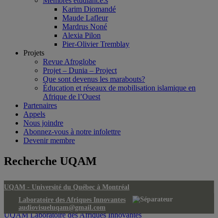
Membres étudiant.e.s
Karim Diomandé
Maude Lafleur
Mardrus Noné
Alexia Pilon
Pier-Olivier Tremblay
Projets
Revue Afroglobe
Projet – Dunia – Project
Que sont devenus les marabouts?
Éducation et réseaux de mobilisation islamique en
Afrique de l’Ouest
Partenaires
Appels
Nous joindre
Abonnez-vous à notre infolettre
Devenir membre
Recherche UQAM
UQAM -
Université du Québec à Montréal
Laboratoire des Afriques Innovantes
audiovisueluqam@gmail.com
UQAM
Laboratoire des Afriques Innovantes