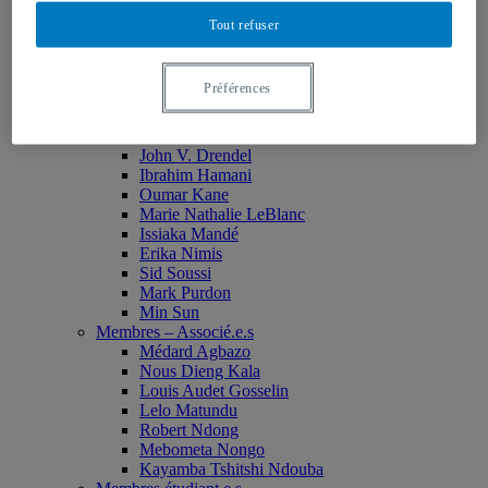
Monia Abdallah
Tout refuser
Christian Agbobli
Rémi Bachand
Isaac Bazié
Préférences
Jean-Jacques Bogui
Bonnie Campbell
Karim Diomande
John V. Drendel
Ibrahim Hamani
Oumar Kane
Marie Nathalie LeBlanc
Issiaka Mandé
Erika Nimis
Sid Soussi
Mark Purdon
Min Sun
Membres – Associé.e.s
Médard Agbazo
Nous Dieng Kala
Louis Audet Gosselin
Lelo Matundu
Robert Ndong
Mebometa Nongo
Kayamba Tshitshi Ndouba