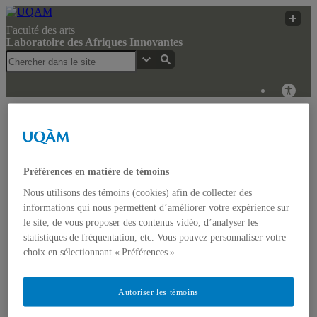
Faculté des arts
Laboratoire des Afriques Innovantes
Laboratoire des
Recherche
UQAM
Afriques Innovantes
UQAM
Laboratoire des Afriques Innovantes
Préférences en matière de témoins
Nous utilisons des témoins (cookies) afin de collecter des
Actualités
informations qui nous permettent d’améliorer votre expérience sur
Colloque: REGARDS COMPARATISTES SUR LES
le site, de vous proposer des contenus vidéo, d’analyser les
IMAGINAIRES NON-DOMINANTS EN AFRIQUE ET
statistiques de fréquentation, etc. Vous pouvez personnaliser votre
DANS LES AMÉRIQUES
Accueil
choix en sélectionnant « Préférences ».
Bulletin d’études africaines
Bulletin Bandung Spirit
Qui sommes-nous ?
Autoriser les témoins
Historique
Membres de l’UQÀM