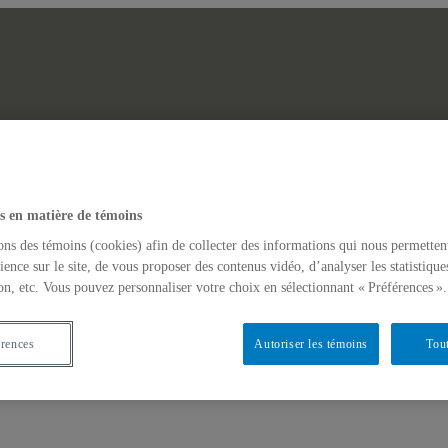
Laboratoire des Afr
erche Web
Actualités
s en matière de témoins
GINAIRES NON-DOMINANTS EN AFRIQUE ET DANS LES AM
ons des témoins (cookies) afin de collecter des informations qui nous permetten
ience sur le site, de vous proposer des contenus vidéo, d’analyser les statistique
on, etc. Vous pouvez personnaliser votre choix en sélectionnant « Préférences ».
érences
Autoriser les témoins
Tout