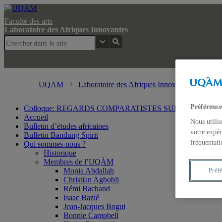
Faculté des arts
Laboratoire des Afriques Innovantes
UQAM
Laboratoire des Afriques Innovantes
Rech
Préférence
Colloque: REGARDS COMPARATISTES SUR LES IMA
Accueil
Nous utilis
Bulletin d’études africaines
votre expér
Bulletin Bandung Spirit
fréquentati
Qui sommes-nous ?
Historique
Membres de l’UQÀM
Monia Abdallah
Préf
Christian Agbobli
Rémi Bachand
Isaac Bazié
Jean-Jacques Bogui
Bonnie Campbell