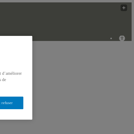
iques Innovantes
ÉRIQUES
t d’améliorer
s de
 refuser