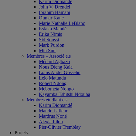
Karim Diomande
John V. Drendel
Ibrahim Hamani
Oumar Kane
Marie Nathalie LeBlanc
Issiaka Mandé
Erika Nimis
Sid Soussi
Mark Purdon
Min Sun
Membres – Associé.e.s
Médard Agbazo
Nous Dieng Kala
Louis Audet Gosselin
Lelo Matundu
Robert Ndong
Mebometa Nongo
Kayamba Tshitshi Ndouba
Membres étudiant.e.s
Karim Diomandé
Maude Lafleur
Mardrus Noné
Alexia Pilon
Pier-Olivier Tremblay
Projets