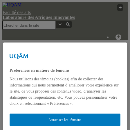
Faculté des arts
Laboratoire des Afriques Innovantes
Laboratoire des
Recherche
UQAM
Afriques Innovantes
UQAM
Laboratoire des Afriques Innovantes
Préférences en matière de témoins
Nous utilisons des témoins (cookies) afin de collecter des
Actualités
informations qui nous permettent d’améliorer votre expérience sur
Colloque: REGARDS COMPARATISTES SUR LES
le site, de vous proposer des contenus vidéo, d’analyser les
IMAGINAIRES NON-DOMINANTS EN AFRIQUE ET
statistiques de fréquentation, etc. Vous pouvez personnaliser votre
DANS LES AMÉRIQUES
Accueil
choix en sélectionnant « Préférences ».
Bulletin d’études africaines
Bulletin Bandung Spirit
Qui sommes-nous ?
Autoriser les témoins
Historique
Membres de l’UQÀM