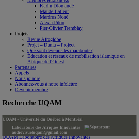
Membres étudiant.e.s
Karim Diomandé
Maude Lafleur
Mardrus Noné
Alexia Pilon
Pier-Olivier Tremblay
Projets
Revue Afroglobe
Projet – Dunia – Project
Que sont devenus les marabouts?
Éducation et réseaux de mobilisation islamique en
Afrique de l’Ouest
Partenaires
Appels
Nous joindre
Abonnez-vous à notre infolettre
Devenir membre
Recherche UQAM
UQAM -
Université du Québec à Montréal
Laboratoire des Afriques Innovantes
audiovisueluqam@gmail.com
UQAM
Laboratoire des Afriques Innovantes