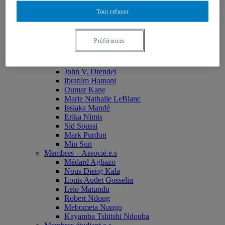
Monia Abdallah
Tout refuser
Christian Agbobli
Rémi Bachand
Isaac Bazié
Préférences
Jean-Jacques Bogui
Bonnie Campbell
Karim Diomande
John V. Drendel
Ibrahim Hamani
Oumar Kane
Marie Nathalie LeBlanc
Issiaka Mandé
Erika Nimis
Sid Soussi
Mark Purdon
Min Sun
Membres – Associé.e.s
Médard Agbazo
Nous Dieng Kala
Louis Audet Gosselin
Lelo Matundu
Robert Ndong
Mebometa Nongo
Kayamba Tshitshi Ndouba