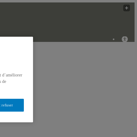
iques Innovantes
ÉRIQUES
t d’améliorer
s de
 refuser