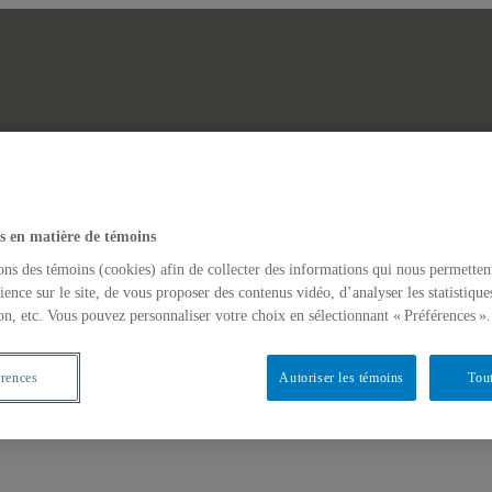
Laboratoire des Afr
erche Web
Actualités
s en matière de témoins
GINAIRES NON-DOMINANTS EN AFRIQUE ET DANS LES AM
ons des témoins (cookies) afin de collecter des informations qui nous permetten
ience sur le site, de vous proposer des contenus vidéo, d’analyser les statistique
on, etc. Vous pouvez personnaliser votre choix en sélectionnant « Préférences ».
érences
Autoriser les témoins
Tout