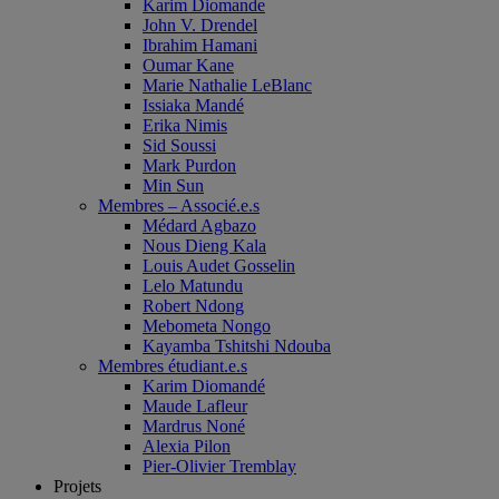
Karim Diomande
John V. Drendel
Ibrahim Hamani
Oumar Kane
Marie Nathalie LeBlanc
Issiaka Mandé
Erika Nimis
Sid Soussi
Mark Purdon
Min Sun
Membres – Associé.e.s
Médard Agbazo
Nous Dieng Kala
Louis Audet Gosselin
Lelo Matundu
Robert Ndong
Mebometa Nongo
Kayamba Tshitshi Ndouba
Membres étudiant.e.s
Karim Diomandé
Maude Lafleur
Mardrus Noné
Alexia Pilon
Pier-Olivier Tremblay
Projets