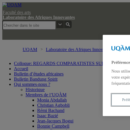
Faculté des arts
Laboratoire des Afriques Innovantes
UQAM
Laboratoire des Afriques Innovantes
Rech
Préférence
Colloque: REGARDS COMPARATISTES SUR LES IMA
Accueil
Nous utilis
Bulletin d’études africaines
votre expér
Bulletin Bandung Spirit
fréquentati
Qui sommes-nous ?
Historique
Membres de l’UQÀM
Monia Abdallah
Préf
Christian Agbobli
Rémi Bachand
Isaac Bazié
Jean-Jacques Bogui
Bonnie Campbell