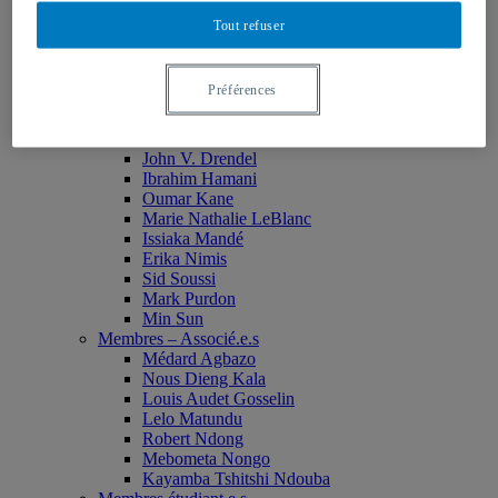
Monia Abdallah
Tout refuser
Christian Agbobli
Rémi Bachand
Isaac Bazié
Préférences
Jean-Jacques Bogui
Bonnie Campbell
Karim Diomande
John V. Drendel
Ibrahim Hamani
Oumar Kane
Marie Nathalie LeBlanc
Issiaka Mandé
Erika Nimis
Sid Soussi
Mark Purdon
Min Sun
Membres – Associé.e.s
Médard Agbazo
Nous Dieng Kala
Louis Audet Gosselin
Lelo Matundu
Robert Ndong
Mebometa Nongo
Kayamba Tshitshi Ndouba