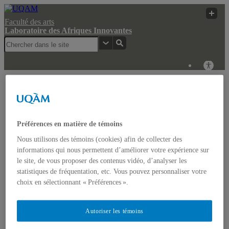
Faculté des arts
Laboratoire des Afriques Innovantes
Laboratoire des
UQAM
Recherche
Afriques Innovantes
Laboratoire des Afriques Innovantes
Préférences en matière de témoins
Nous utilisons des témoins (cookies) afin de collecter des
Actualités
informations qui nous permettent d’améliorer votre expérience sur
Colloque: REGARDS COMPARATISTES SUR LES
le site, de vous proposer des contenus vidéo, d’analyser les
IMAGINAIRES NON-DOMINANTS EN AFRIQUE ET
statistiques de fréquentation, etc. Vous pouvez personnaliser votre
DANS LES AMÉRIQUES
Accueil
choix en sélectionnant « Préférences ».
Bulletin d’études africaines
Bulletin Bandung Spirit
Qui sommes-nous ?
Autoriser les témoins
Historique
Membres de l’UQÀM