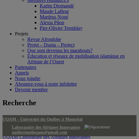
Membres étudiant.e.s
Karim Diomandé
Maude Lafleur
Mardrus Noné
Alexia Pilon
Pier-Olivier Tremblay
Projets
Revue Afroglobe
Projet – Dunia – Project
Que sont devenus les marabouts?
Éducation et réseaux de mobilisation islamique en
Afrique de l’Ouest
Partenaires
Appels
Nous joindre
Abonnez-vous à notre infolettre
Devenir membre
Recherche
UQAM -
Université du Québec à Montréal
Laboratoire des Afriques Innovantes
audiovisueluqam@gmail.com
UQAM
Laboratoire des Afriques Innovantes