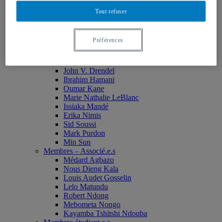
Monia Abdallah
Tout refuser
Christian Agbobli
Rémi Bachand
Isaac Bazié
Préférences
Jean-Jacques Bogui
Bonnie Campbell
Karim Diomande
John V. Drendel
Ibrahim Hamani
Oumar Kane
Marie Nathalie LeBlanc
Issiaka Mandé
Erika Nimis
Sid Soussi
Mark Purdon
Min Sun
Membres – Associé.e.s
Médard Agbazo
Nous Dieng Kala
Louis Audet Gosselin
Lelo Matundu
Robert Ndong
Mebometa Nongo
Kayamba Tshitshi Ndouba