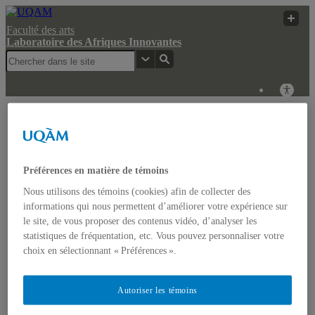
Faculté des arts
Laboratoire des Afriques Innovantes
Laboratoire des
Recherche
UQAM
Afriques Innovantes
UQAM
Laboratoire des Afriques Innovantes
Préférences en matière de témoins
Nous utilisons des témoins (cookies) afin de collecter des
Actualités
informations qui nous permettent d’améliorer votre expérience sur
Colloque: REGARDS COMPARATISTES SUR LES
le site, de vous proposer des contenus vidéo, d’analyser les
IMAGINAIRES NON-DOMINANTS EN AFRIQUE ET
statistiques de fréquentation, etc. Vous pouvez personnaliser votre
DANS LES AMÉRIQUES
Accueil
choix en sélectionnant « Préférences ».
Bulletin d’études africaines
Bulletin Bandung Spirit
Qui sommes-nous ?
Autoriser les témoins
Historique
Membres de l’UQÀM