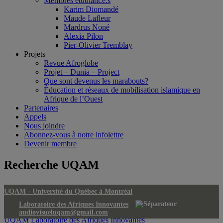
Membres étudiant.e.s
Karim Diomandé
Maude Lafleur
Mardrus Noné
Alexia Pilon
Pier-Olivier Tremblay
Projets
Revue Afroglobe
Projet – Dunia – Project
Que sont devenus les marabouts?
Éducation et réseaux de mobilisation islamique en
Afrique de l’Ouest
Partenaires
Appels
Nous joindre
Abonnez-vous à notre infolettre
Devenir membre
Recherche UQAM
UQAM -
Université du Québec à Montréal
Laboratoire des Afriques Innovantes
audiovisueluqam@gmail.com
UQAM
Laboratoire des Afriques Innovantes