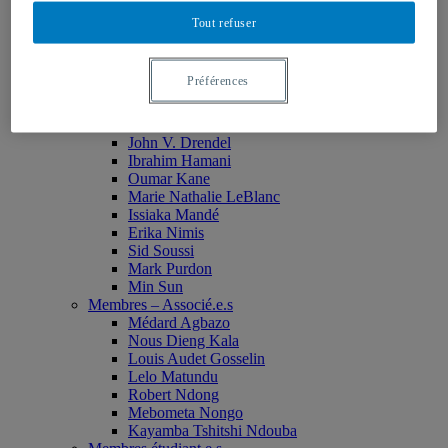
Monia Abdallah
Tout refuser
Christian Agbobli
Rémi Bachand
Isaac Bazié
Préférences
Jean-Jacques Bogui
Bonnie Campbell
Karim Diomande
John V. Drendel
Ibrahim Hamani
Oumar Kane
Marie Nathalie LeBlanc
Issiaka Mandé
Erika Nimis
Sid Soussi
Mark Purdon
Min Sun
Membres – Associé.e.s
Médard Agbazo
Nous Dieng Kala
Louis Audet Gosselin
Lelo Matundu
Robert Ndong
Mebometa Nongo
Kayamba Tshitshi Ndouba