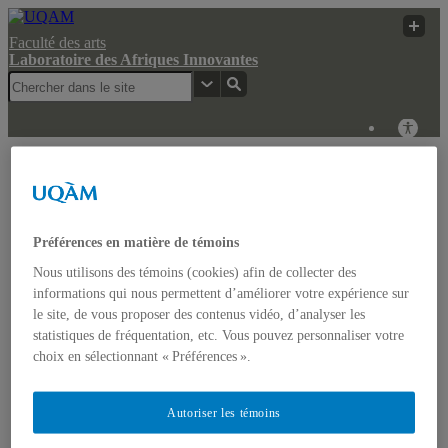
Faculté des arts
Laboratoire des Afriques Innovantes
Laboratoire des
UQAM
Recherche
Afriques Innovantes
Laboratoire des Afriques Innovantes
Préférences en matière de témoins
Nous utilisons des témoins (cookies) afin de collecter des
Actualités
informations qui nous permettent d’améliorer votre expérience sur
Colloque: REGARDS COMPARATISTES SUR LES
le site, de vous proposer des contenus vidéo, d’analyser les
IMAGINAIRES NON-DOMINANTS EN AFRIQUE ET
statistiques de fréquentation, etc. Vous pouvez personnaliser votre
DANS LES AMÉRIQUES
Accueil
choix en sélectionnant « Préférences ».
Bulletin d’études africaines
Bulletin Bandung Spirit
Qui sommes-nous ?
Autoriser les témoins
Historique
Membres de l’UQÀM