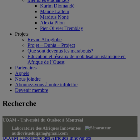
Membres étudiant.e.s
Karim Diomandé
Maude Lafleur
Mardrus Noné
Alexia Pilon
Pier-Olivier Tremblay
Projets
Revue Afroglobe
Projet – Dunia – Project
Que sont devenus les marabouts?
Éducation et réseaux de mobilisation islamique en
Afrique de l’Ouest
Partenaires
Appels
Nous joindre
Abonnez-vous à notre infolettre
Devenir membre
Recherche
UQAM -
Université du Québec à Montréal
Laboratoire des Afriques Innovantes
audiovisueluqam@gmail.com
UQAM
Laboratoire des Afriques Innovantes