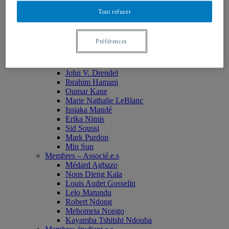
Monia Abdallah
Tout refuser
Christian Agbobli
Rémi Bachand
Isaac Bazié
Préférences
Jean-Jacques Bogui
Bonnie Campbell
Karim Diomande
John V. Drendel
Ibrahim Hamani
Oumar Kane
Marie Nathalie LeBlanc
Issiaka Mandé
Erika Nimis
Sid Soussi
Mark Purdon
Min Sun
Membres – Associé.e.s
Médard Agbazo
Nous Dieng Kala
Louis Audet Gosselin
Lelo Matundu
Robert Ndong
Mebometa Nongo
Kayamba Tshitshi Ndouba