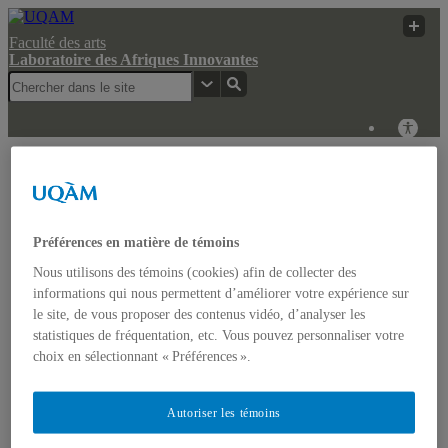
Faculté des arts
Laboratoire des Afriques Innovantes
Laboratoire des
Recherche
UQAM
Afriques Innovantes
UQAM
Laboratoire des Afriques Innovantes
Préférences en matière de témoins
Nous utilisons des témoins (cookies) afin de collecter des
Actualités
informations qui nous permettent d’améliorer votre expérience sur
Colloque: REGARDS COMPARATISTES SUR LES
le site, de vous proposer des contenus vidéo, d’analyser les
IMAGINAIRES NON-DOMINANTS EN AFRIQUE ET
statistiques de fréquentation, etc. Vous pouvez personnaliser votre
DANS LES AMÉRIQUES
Accueil
choix en sélectionnant « Préférences ».
Bulletin d’études africaines
Bulletin Bandung Spirit
Qui sommes-nous ?
Autoriser les témoins
Historique
Membres de l’UQÀM