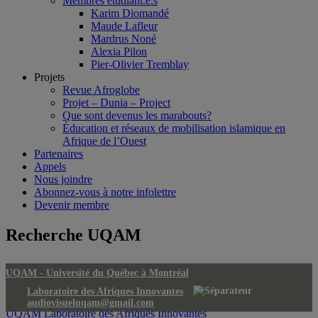
Membres étudiant.e.s
Karim Diomandé
Maude Lafleur
Mardrus Noné
Alexia Pilon
Pier-Olivier Tremblay
Projets
Revue Afroglobe
Projet – Dunia – Project
Que sont devenus les marabouts?
Éducation et réseaux de mobilisation islamique en
Afrique de l’Ouest
Partenaires
Appels
Nous joindre
Abonnez-vous à notre infolettre
Devenir membre
Recherche UQAM
UQAM -
Université du Québec à Montréal
Laboratoire des Afriques Innovantes
audiovisueluqam@gmail.com
UQAM
Laboratoire des Afriques Innovantes