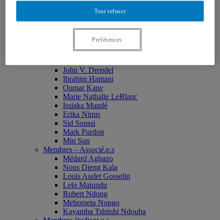
Monia Abdallah
Tout refuser
Christian Agbobli
Rémi Bachand
Isaac Bazié
Préférences
Jean-Jacques Bogui
Bonnie Campbell
Karim Diomande
John V. Drendel
Ibrahim Hamani
Oumar Kane
Marie Nathalie LeBlanc
Issiaka Mandé
Erika Nimis
Sid Soussi
Mark Purdon
Min Sun
Membres – Associé.e.s
Médard Agbazo
Nous Dieng Kala
Louis Audet Gosselin
Lelo Matundu
Robert Ndong
Mebometa Nongo
Kayamba Tshitshi Ndouba