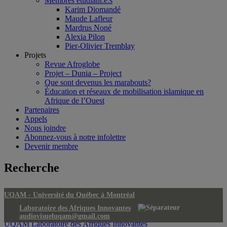
Membres étudiant.e.s
Karim Diomandé
Maude Lafleur
Mardrus Noné
Alexia Pilon
Pier-Olivier Tremblay
Projets
Revue Afroglobe
Projet – Dunia – Project
Que sont devenus les marabouts?
Éducation et réseaux de mobilisation islamique en
Afrique de l’Ouest
Partenaires
Appels
Nous joindre
Abonnez-vous à notre infolettre
Devenir membre
Recherche
UQAM -
Université du Québec à Montréal
Laboratoire des Afriques Innovantes
audiovisueluqam@gmail.com
UQAM
Laboratoire des Afriques Innovantes