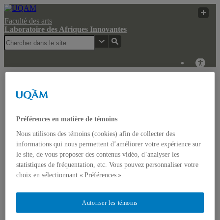
Faculté des arts
Laboratoire des Afriques Innovantes
Laboratoire des
UQAM
Recherche
Afriques Innovantes
Laboratoire des Afriques Innovantes
Préférences en matière de témoins
Nous utilisons des témoins (cookies) afin de collecter des
Actualités
informations qui nous permettent d’améliorer votre expérience sur
Colloque: REGARDS COMPARATISTES SUR LES
le site, de vous proposer des contenus vidéo, d’analyser les
IMAGINAIRES NON-DOMINANTS EN AFRIQUE ET
statistiques de fréquentation, etc. Vous pouvez personnaliser votre
DANS LES AMÉRIQUES
Accueil
choix en sélectionnant « Préférences ».
Bulletin d’études africaines
Bulletin Bandung Spirit
Qui sommes-nous ?
Autoriser les témoins
Historique
Membres de l’UQÀM