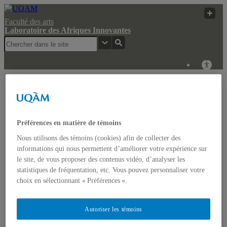
Faculté des arts
Laboratoire des Afriques Innovantes
Laboratoire des
Recherche
UQAM
Afriques Innovantes
UQAM
Laboratoire des Afriques Innovantes
Préférences en matière de témoins
Nous utilisons des témoins (cookies) afin de collecter des
Actualités
informations qui nous permettent d’améliorer votre expérience sur
Colloque: REGARDS COMPARATISTES SUR LES
le site, de vous proposer des contenus vidéo, d’analyser les
IMAGINAIRES NON-DOMINANTS EN AFRIQUE ET
statistiques de fréquentation, etc. Vous pouvez personnaliser votre
DANS LES AMÉRIQUES
Accueil
choix en sélectionnant « Préférences ».
Bulletin d’études africaines
Bulletin Bandung Spirit
Qui sommes-nous ?
Autoriser les témoins
Historique
Membres de l’UQÀM