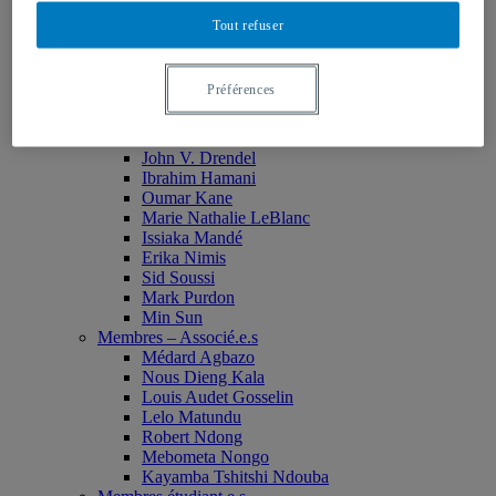
Monia Abdallah
Tout refuser
Christian Agbobli
Rémi Bachand
Isaac Bazié
Préférences
Jean-Jacques Bogui
Bonnie Campbell
Karim Diomande
John V. Drendel
Ibrahim Hamani
Oumar Kane
Marie Nathalie LeBlanc
Issiaka Mandé
Erika Nimis
Sid Soussi
Mark Purdon
Min Sun
Membres – Associé.e.s
Médard Agbazo
Nous Dieng Kala
Louis Audet Gosselin
Lelo Matundu
Robert Ndong
Mebometa Nongo
Kayamba Tshitshi Ndouba