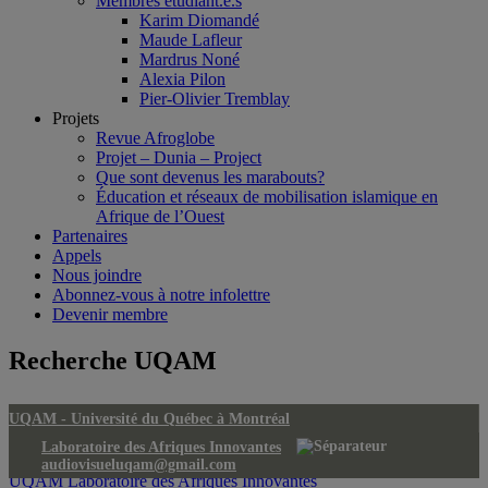
Membres étudiant.e.s
Karim Diomandé
Maude Lafleur
Mardrus Noné
Alexia Pilon
Pier-Olivier Tremblay
Projets
Revue Afroglobe
Projet – Dunia – Project
Que sont devenus les marabouts?
Éducation et réseaux de mobilisation islamique en
Afrique de l’Ouest
Partenaires
Appels
Nous joindre
Abonnez-vous à notre infolettre
Devenir membre
Recherche UQAM
UQAM -
Université du Québec à Montréal
Laboratoire des Afriques Innovantes
audiovisueluqam@gmail.com
UQAM
Laboratoire des Afriques Innovantes