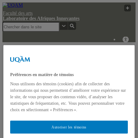
Faculté des arts
Laboratoire des Afriques Innovantes
Laboratoire des
Recherche
UQAM
Afriques Innovantes
Web
Laboratoire des Afriques Innovantes
Préférences en matière de témoins
Nous utilisons des témoins (cookies) afin de collecter des
Actualités
informations qui nous permettent d’améliorer votre expérience sur
Colloque: REGARDS COMPARATISTES SUR LES
le site, de vous proposer des contenus vidéo, d’analyser les
IMAGINAIRES NON-DOMINANTS EN AFRIQUE ET
statistiques de fréquentation, etc. Vous pouvez personnaliser votre
DANS LES AMÉRIQUES
Accueil
choix en sélectionnant « Préférences ».
Bulletin d’études africaines
Bulletin Bandung Spirit
Qui sommes-nous ?
Autoriser les témoins
Historique
Membres de l’UQÀM