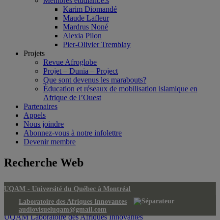
Membres étudiant.e.s
Karim Diomandé
Maude Lafleur
Mardrus Noné
Alexia Pilon
Pier-Olivier Tremblay
Projets
Revue Afroglobe
Projet – Dunia – Project
Que sont devenus les marabouts?
Éducation et réseaux de mobilisation islamique en
Afrique de l’Ouest
Partenaires
Appels
Nous joindre
Abonnez-vous à notre infolettre
Devenir membre
Recherche Web
UQAM -
Université du Québec à Montréal
Laboratoire des Afriques Innovantes
audiovisueluqam@gmail.com
UQAM
Laboratoire des Afriques Innovantes