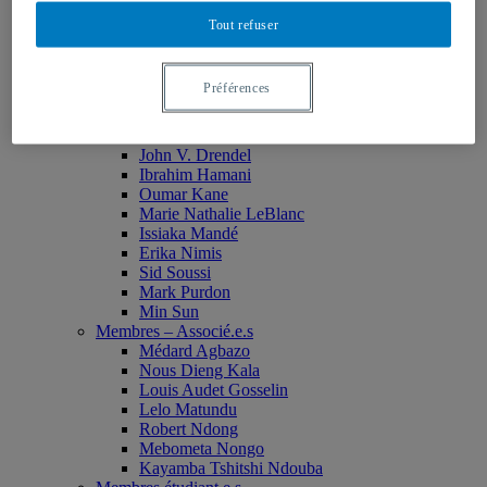
Monia Abdallah
Tout refuser
Christian Agbobli
Rémi Bachand
Isaac Bazié
Préférences
Jean-Jacques Bogui
Bonnie Campbell
Karim Diomande
John V. Drendel
Ibrahim Hamani
Oumar Kane
Marie Nathalie LeBlanc
Issiaka Mandé
Erika Nimis
Sid Soussi
Mark Purdon
Min Sun
Membres – Associé.e.s
Médard Agbazo
Nous Dieng Kala
Louis Audet Gosselin
Lelo Matundu
Robert Ndong
Mebometa Nongo
Kayamba Tshitshi Ndouba