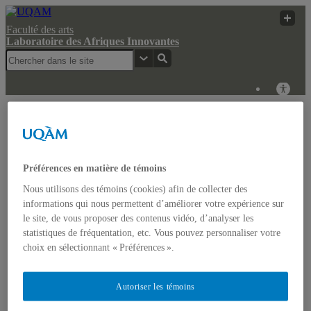
Faculté des arts
Laboratoire des Afriques Innovantes
Laboratoire des
Recherche
UQAM
Afriques Innovantes
UQAM
Laboratoire des Afriques Innovantes
Préférences en matière de témoins
Nous utilisons des témoins (cookies) afin de collecter des
Actualités
informations qui nous permettent d’améliorer votre expérience sur
Colloque: REGARDS COMPARATISTES SUR LES
le site, de vous proposer des contenus vidéo, d’analyser les
IMAGINAIRES NON-DOMINANTS EN AFRIQUE ET
statistiques de fréquentation, etc. Vous pouvez personnaliser votre
DANS LES AMÉRIQUES
Accueil
choix en sélectionnant « Préférences ».
Bulletin d’études africaines
Bulletin Bandung Spirit
Qui sommes-nous ?
Autoriser les témoins
Historique
Membres de l’UQÀM