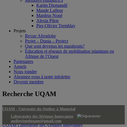
Membres étudiant.e.s
Karim Diomandé
Maude Lafleur
Mardrus Noné
Alexia Pilon
Pier-Olivier Tremblay
Projets
Revue Afroglobe
Projet – Dunia – Project
Que sont devenus les marabouts?
Éducation et réseaux de mobilisation islamique en
Afrique de l’Ouest
Partenaires
Appels
Nous joindre
Abonnez-vous à notre infolettre
Devenir membre
Recherche UQAM
UQAM -
Université du Québec à Montréal
Laboratoire des Afriques Innovantes
audiovisueluqam@gmail.com
UQAM
Laboratoire des Afriques Innovantes