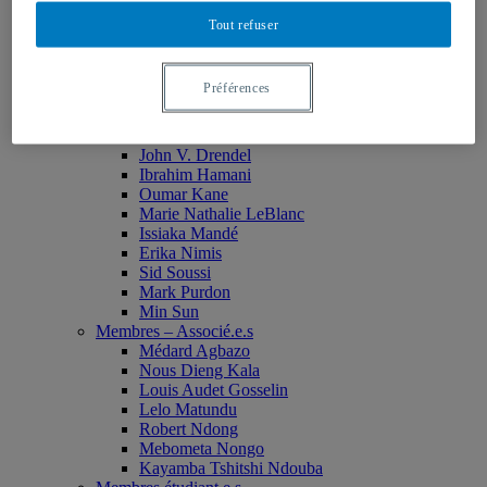
Monia Abdallah
Tout refuser
Christian Agbobli
Rémi Bachand
Isaac Bazié
Préférences
Jean-Jacques Bogui
Bonnie Campbell
Karim Diomande
John V. Drendel
Ibrahim Hamani
Oumar Kane
Marie Nathalie LeBlanc
Issiaka Mandé
Erika Nimis
Sid Soussi
Mark Purdon
Min Sun
Membres – Associé.e.s
Médard Agbazo
Nous Dieng Kala
Louis Audet Gosselin
Lelo Matundu
Robert Ndong
Mebometa Nongo
Kayamba Tshitshi Ndouba