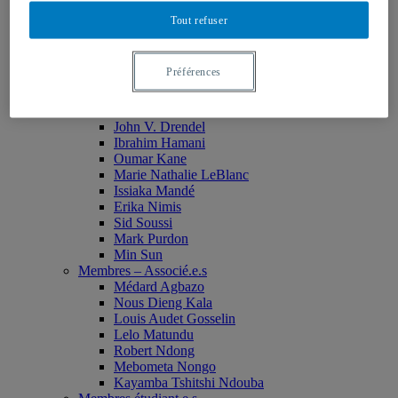
Monia Abdallah
Tout refuser
Christian Agbobli
Rémi Bachand
Isaac Bazié
Préférences
Jean-Jacques Bogui
Bonnie Campbell
Karim Diomande
John V. Drendel
Ibrahim Hamani
Oumar Kane
Marie Nathalie LeBlanc
Issiaka Mandé
Erika Nimis
Sid Soussi
Mark Purdon
Min Sun
Membres – Associé.e.s
Médard Agbazo
Nous Dieng Kala
Louis Audet Gosselin
Lelo Matundu
Robert Ndong
Mebometa Nongo
Kayamba Tshitshi Ndouba