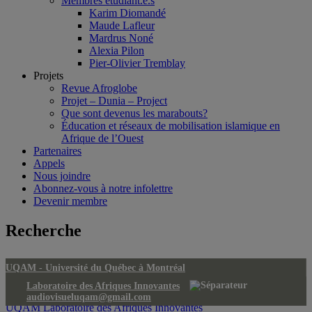
Membres étudiant.e.s
Karim Diomandé
Maude Lafleur
Mardrus Noné
Alexia Pilon
Pier-Olivier Tremblay
Projets
Revue Afroglobe
Projet – Dunia – Project
Que sont devenus les marabouts?
Éducation et réseaux de mobilisation islamique en
Afrique de l’Ouest
Partenaires
Appels
Nous joindre
Abonnez-vous à notre infolettre
Devenir membre
Recherche
UQAM -
Université du Québec à Montréal
Laboratoire des Afriques Innovantes
audiovisueluqam@gmail.com
UQAM
Laboratoire des Afriques Innovantes