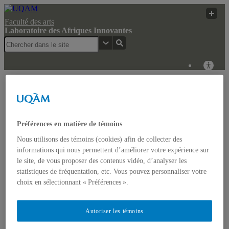
Faculté des arts
Laboratoire des Afriques Innovantes
Laboratoire des
UQAM
Recherche
Afriques Innovantes
Laboratoire des Afriques Innovantes
Préférences en matière de témoins
Nous utilisons des témoins (cookies) afin de collecter des
Actualités
informations qui nous permettent d’améliorer votre expérience sur
Colloque: REGARDS COMPARATISTES SUR LES
le site, de vous proposer des contenus vidéo, d’analyser les
IMAGINAIRES NON-DOMINANTS EN AFRIQUE ET
statistiques de fréquentation, etc. Vous pouvez personnaliser votre
DANS LES AMÉRIQUES
Accueil
choix en sélectionnant « Préférences ».
Bulletin d’études africaines
Bulletin Bandung Spirit
Qui sommes-nous ?
Autoriser les témoins
Historique
Membres de l’UQÀM