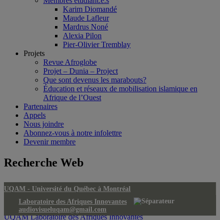
Membres étudiant.e.s
Karim Diomandé
Maude Lafleur
Mardrus Noné
Alexia Pilon
Pier-Olivier Tremblay
Projets
Revue Afroglobe
Projet – Dunia – Project
Que sont devenus les marabouts?
Éducation et réseaux de mobilisation islamique en
Afrique de l’Ouest
Partenaires
Appels
Nous joindre
Abonnez-vous à notre infolettre
Devenir membre
Recherche Web
UQAM -
Université du Québec à Montréal
Laboratoire des Afriques Innovantes
audiovisueluqam@gmail.com
UQAM
Laboratoire des Afriques Innovantes