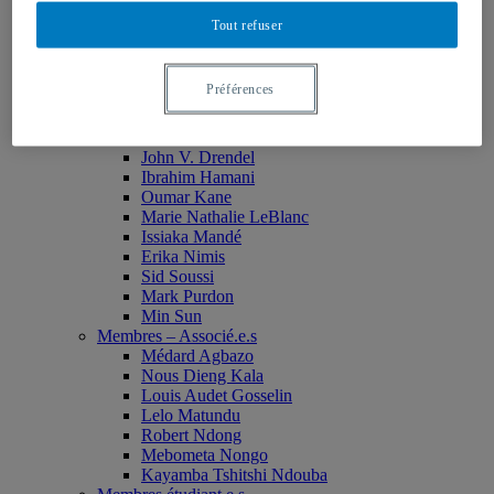
Monia Abdallah
Tout refuser
Christian Agbobli
Rémi Bachand
Isaac Bazié
Préférences
Jean-Jacques Bogui
Bonnie Campbell
Karim Diomande
John V. Drendel
Ibrahim Hamani
Oumar Kane
Marie Nathalie LeBlanc
Issiaka Mandé
Erika Nimis
Sid Soussi
Mark Purdon
Min Sun
Membres – Associé.e.s
Médard Agbazo
Nous Dieng Kala
Louis Audet Gosselin
Lelo Matundu
Robert Ndong
Mebometa Nongo
Kayamba Tshitshi Ndouba