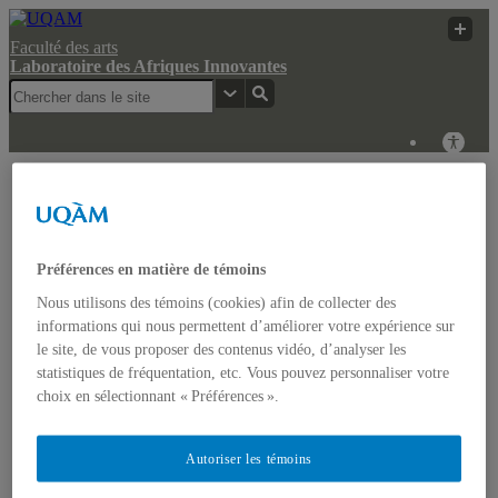
Faculté des arts
Laboratoire des Afriques Innovantes
Laboratoire des
Recherche
UQAM
Afriques Innovantes
Web
Laboratoire des Afriques Innovantes
Préférences en matière de témoins
Nous utilisons des témoins (cookies) afin de collecter des
Actualités
informations qui nous permettent d’améliorer votre expérience sur
Colloque: REGARDS COMPARATISTES SUR LES
le site, de vous proposer des contenus vidéo, d’analyser les
IMAGINAIRES NON-DOMINANTS EN AFRIQUE ET
statistiques de fréquentation, etc. Vous pouvez personnaliser votre
DANS LES AMÉRIQUES
Accueil
choix en sélectionnant « Préférences ».
Bulletin d’études africaines
Bulletin Bandung Spirit
Qui sommes-nous ?
Autoriser les témoins
Historique
Membres de l’UQÀM