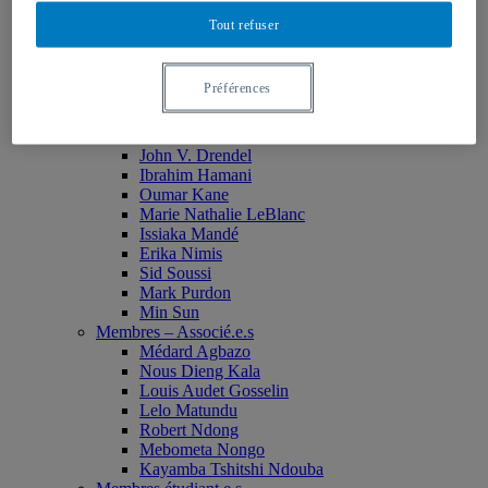
Monia Abdallah
Tout refuser
Christian Agbobli
Rémi Bachand
Isaac Bazié
Préférences
Jean-Jacques Bogui
Bonnie Campbell
Karim Diomande
John V. Drendel
Ibrahim Hamani
Oumar Kane
Marie Nathalie LeBlanc
Issiaka Mandé
Erika Nimis
Sid Soussi
Mark Purdon
Min Sun
Membres – Associé.e.s
Médard Agbazo
Nous Dieng Kala
Louis Audet Gosselin
Lelo Matundu
Robert Ndong
Mebometa Nongo
Kayamba Tshitshi Ndouba