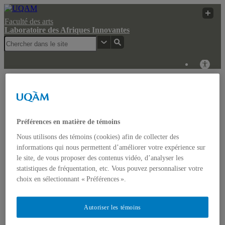
Faculté des arts
Laboratoire des Afriques Innovantes
Laboratoire des
Recherche
UQAM
Afriques Innovantes
UQAM
Laboratoire des Afriques Innovantes
Préférences en matière de témoins
Nous utilisons des témoins (cookies) afin de collecter des
Actualités
informations qui nous permettent d’améliorer votre expérience sur
Colloque: REGARDS COMPARATISTES SUR LES
le site, de vous proposer des contenus vidéo, d’analyser les
IMAGINAIRES NON-DOMINANTS EN AFRIQUE ET
statistiques de fréquentation, etc. Vous pouvez personnaliser votre
DANS LES AMÉRIQUES
Accueil
choix en sélectionnant « Préférences ».
Bulletin d’études africaines
Bulletin Bandung Spirit
Qui sommes-nous ?
Autoriser les témoins
Historique
Membres de l’UQÀM