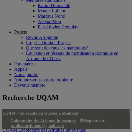
Membres étudiant.e.s
Karim Diomandé
Maude Lafleur
Mardrus Noné
Alexia Pilon
Pier-Olivier Tremblay
Projets
Revue Afroglobe
Projet – Dunia – Project
Que sont devenus les marabouts?
Éducation et réseaux de mobilisation islamique en
Afrique de l’Ouest
Partenaires
Appels
Nous joindre
Abonnez-vous à notre infolettre
Devenir membre
Recherche UQAM
UQAM -
Université du Québec à Montréal
Laboratoire des Afriques Innovantes
audiovisueluqam@gmail.com
UQAM
Laboratoire des Afriques Innovantes